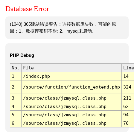
Database Error
(1040) 365建站错误警告：连接数据库失败，可能的原
因：1、数据库密码不对; 2、mysql未启动。
PHP Debug
No.
File
Line
1
/index.php
14
2
/source/function/function_extend.php
324
3
/source/class/jzmysql.class.php
211
4
/source/class/jzmysql.class.php
62
5
/source/class/jzmysql.class.php
94
6
/source/class/jzmysql.class.php
76