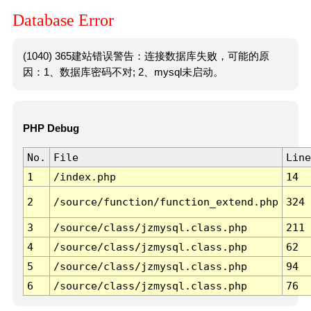
Database Error
(1040) 365建站错误警告：连接数据库失败，可能的原
因：1、数据库密码不对; 2、mysql未启动。
PHP Debug
No.
File
Line
1
/index.php
14
2
/source/function/function_extend.php
324
3
/source/class/jzmysql.class.php
211
4
/source/class/jzmysql.class.php
62
5
/source/class/jzmysql.class.php
94
6
/source/class/jzmysql.class.php
76