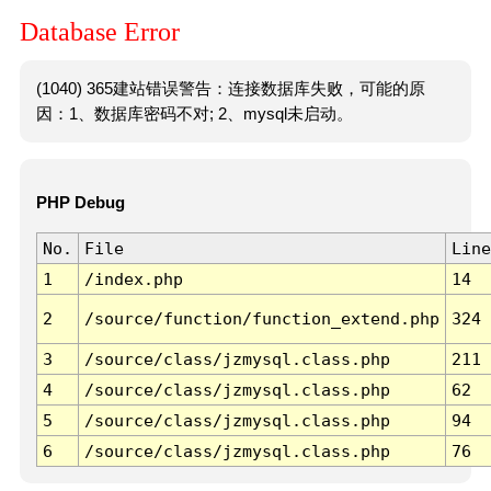
Database Error
(1040) 365建站错误警告：连接数据库失败，可能的原
因：1、数据库密码不对; 2、mysql未启动。
PHP Debug
No.
File
Line
1
/index.php
14
2
/source/function/function_extend.php
324
3
/source/class/jzmysql.class.php
211
4
/source/class/jzmysql.class.php
62
5
/source/class/jzmysql.class.php
94
6
/source/class/jzmysql.class.php
76