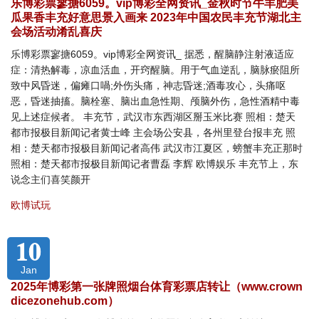
乐博彩票寥搪6059。vip博彩全网资讯_金秋时节牛羊肥美
瓜果香丰充好意思景入画来 2023年中国农民丰充节湖北主
会场活动淆乱喜庆
乐博彩票寥搪6059。vip博彩全网资讯_ 据悉，醒脑静注射液适应
症：清热解毒，凉血活血，开窍醒脑。用于气血逆乱，脑脉瘀阻所
致中风昏迷，偏瘫口喎;外伤头痛，神志昏迷;酒毒攻心，头痛呕
恶，昏迷抽搐。脑栓塞、脑出血急性期、颅脑外伤，急性酒精中毒
见上述症候者。 丰充节，武汉市东西湖区掰玉米比赛 照相：楚天
都市报极目新闻记者黄士峰 主会场公安县，各州里登台报丰充 照
相：楚天都市报极目新闻记者高伟 武汉市江夏区，螃蟹丰充正那时
照相：楚天都市报极目新闻记者曹磊 李辉 欧博娱乐 丰充节上，东
说念主们喜笑颜开
欧博试玩
10
Jan
2025年博彩第一张牌照烟台体育彩票店转让（www.crown
dicezonehub.com）