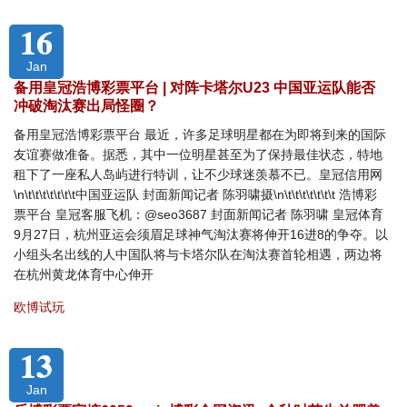
16
Jan
备用皇冠浩博彩票平台 | 对阵卡塔尔U23 中国亚运队能否
冲破淘汰赛出局怪圈？
备用皇冠浩博彩票平台 最近，许多足球明星都在为即将到来的国际
友谊赛做准备。据悉，其中一位明星甚至为了保持最佳状态，特地
租下了一座私人岛屿进行特训，让不少球迷羡慕不已。皇冠信用网
\n\t\t\t\t\t\t\t中国亚运队 封面新闻记者 陈羽啸摄\n\t\t\t\t\t\t\t 浩博彩
票平台 皇冠客服飞机：@seo3687 封面新闻记者 陈羽啸 皇冠体育
9月27日，杭州亚运会须眉足球神气淘汰赛将伸开16进8的争夺。以
小组头名出线的人中国队将与卡塔尔队在淘汰赛首轮相遇，两边将
在杭州黄龙体育中心伸开
欧博试玩
13
Jan