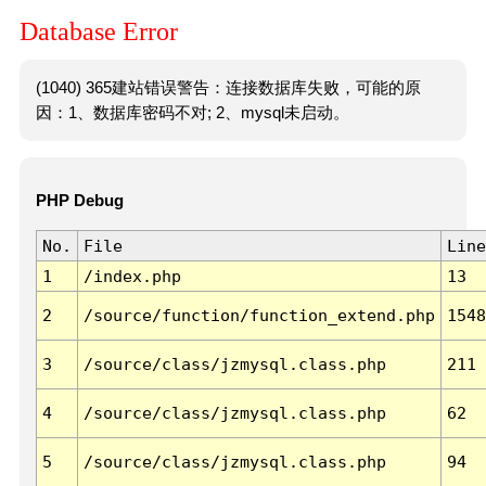
Database Error
(1040) 365建站错误警告：连接数据库失败，可能的原
因：1、数据库密码不对; 2、mysql未启动。
PHP Debug
No.
File
Line
1
/index.php
13
2
/source/function/function_extend.php
1548
3
/source/class/jzmysql.class.php
211
4
/source/class/jzmysql.class.php
62
5
/source/class/jzmysql.class.php
94