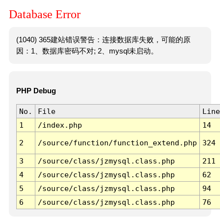
Database Error
(1040) 365建站错误警告：连接数据库失败，可能的原
因：1、数据库密码不对; 2、mysql未启动。
PHP Debug
No.
File
Line
1
/index.php
14
2
/source/function/function_extend.php
324
3
/source/class/jzmysql.class.php
211
4
/source/class/jzmysql.class.php
62
5
/source/class/jzmysql.class.php
94
6
/source/class/jzmysql.class.php
76