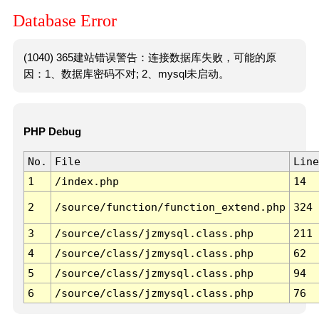
Database Error
(1040) 365建站错误警告：连接数据库失败，可能的原
因：1、数据库密码不对; 2、mysql未启动。
PHP Debug
No.
File
Line
1
/index.php
14
2
/source/function/function_extend.php
324
3
/source/class/jzmysql.class.php
211
4
/source/class/jzmysql.class.php
62
5
/source/class/jzmysql.class.php
94
6
/source/class/jzmysql.class.php
76