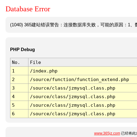
Database Error
(1040) 365建站错误警告：连接数据库失败，可能的原因：1、数
PHP Debug
No.
File
1
/index.php
2
/source/function/function_extend.php
3
/source/class/jzmysql.class.php
4
/source/class/jzmysql.class.php
5
/source/class/jzmysql.class.php
6
/source/class/jzmysql.class.php
www.365jz.com
已经将此