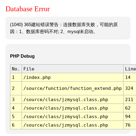
Database Error
(1040) 365建站错误警告：连接数据库失败，可能的原
因：1、数据库密码不对; 2、mysql未启动。
PHP Debug
No.
File
Line
1
/index.php
14
2
/source/function/function_extend.php
324
3
/source/class/jzmysql.class.php
211
4
/source/class/jzmysql.class.php
62
5
/source/class/jzmysql.class.php
94
6
/source/class/jzmysql.class.php
76