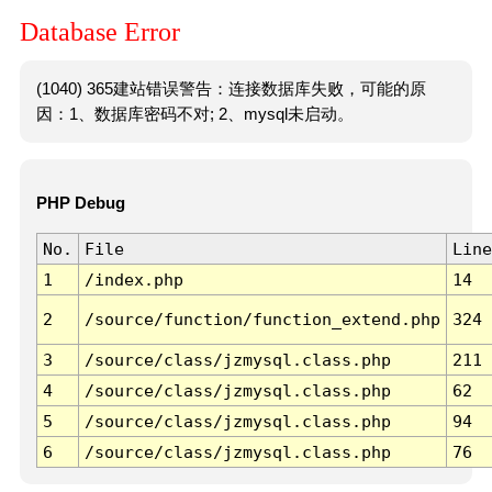
Database Error
(1040) 365建站错误警告：连接数据库失败，可能的原
因：1、数据库密码不对; 2、mysql未启动。
PHP Debug
No.
File
Line
1
/index.php
14
2
/source/function/function_extend.php
324
3
/source/class/jzmysql.class.php
211
4
/source/class/jzmysql.class.php
62
5
/source/class/jzmysql.class.php
94
6
/source/class/jzmysql.class.php
76