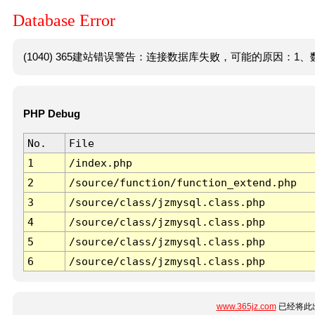
Database Error
(1040) 365建站错误警告：连接数据库失败，可能的原因：1、数
PHP Debug
No.
File
1
/index.php
2
/source/function/function_extend.php
3
/source/class/jzmysql.class.php
4
/source/class/jzmysql.class.php
5
/source/class/jzmysql.class.php
6
/source/class/jzmysql.class.php
www.365jz.com
已经将此