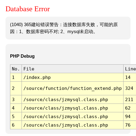
Database Error
(1040) 365建站错误警告：连接数据库失败，可能的原
因：1、数据库密码不对; 2、mysql未启动。
PHP Debug
No.
File
Line
1
/index.php
14
2
/source/function/function_extend.php
324
3
/source/class/jzmysql.class.php
211
4
/source/class/jzmysql.class.php
62
5
/source/class/jzmysql.class.php
94
6
/source/class/jzmysql.class.php
76