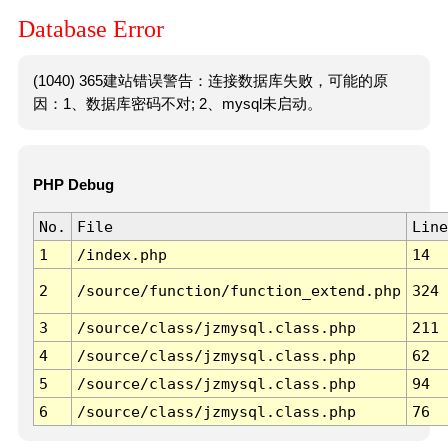
Database Error
(1040) 365建站错误警告：连接数据库失败，可能的原
因：1、数据库密码不对; 2、mysql未启动。
PHP Debug
No.
File
Line
1
/index.php
14
2
/source/function/function_extend.php
324
3
/source/class/jzmysql.class.php
211
4
/source/class/jzmysql.class.php
62
5
/source/class/jzmysql.class.php
94
6
/source/class/jzmysql.class.php
76