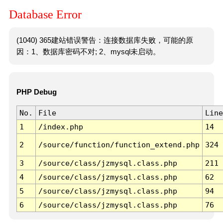
Database Error
(1040) 365建站错误警告：连接数据库失败，可能的原
因：1、数据库密码不对; 2、mysql未启动。
PHP Debug
No.
File
Line
1
/index.php
14
2
/source/function/function_extend.php
324
3
/source/class/jzmysql.class.php
211
4
/source/class/jzmysql.class.php
62
5
/source/class/jzmysql.class.php
94
6
/source/class/jzmysql.class.php
76