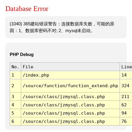
Database Error
(1040) 365建站错误警告：连接数据库失败，可能的原
因：1、数据库密码不对; 2、mysql未启动。
PHP Debug
No.
File
Line
1
/index.php
14
2
/source/function/function_extend.php
324
3
/source/class/jzmysql.class.php
211
4
/source/class/jzmysql.class.php
62
5
/source/class/jzmysql.class.php
94
6
/source/class/jzmysql.class.php
76