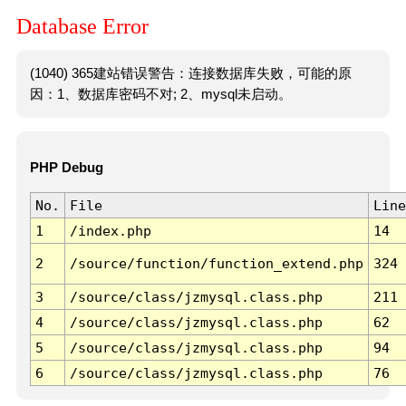
Database Error
(1040) 365建站错误警告：连接数据库失败，可能的原
因：1、数据库密码不对; 2、mysql未启动。
PHP Debug
No.
File
Line
1
/index.php
14
2
/source/function/function_extend.php
324
3
/source/class/jzmysql.class.php
211
4
/source/class/jzmysql.class.php
62
5
/source/class/jzmysql.class.php
94
6
/source/class/jzmysql.class.php
76