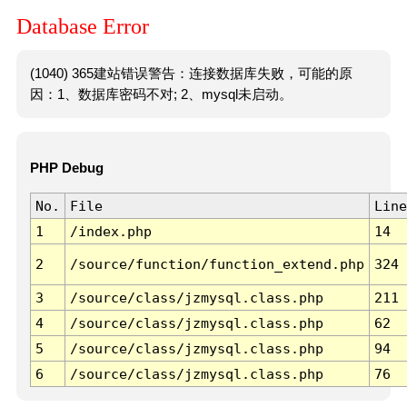
Database Error
(1040) 365建站错误警告：连接数据库失败，可能的原
因：1、数据库密码不对; 2、mysql未启动。
PHP Debug
No.
File
Line
1
/index.php
14
2
/source/function/function_extend.php
324
3
/source/class/jzmysql.class.php
211
4
/source/class/jzmysql.class.php
62
5
/source/class/jzmysql.class.php
94
6
/source/class/jzmysql.class.php
76