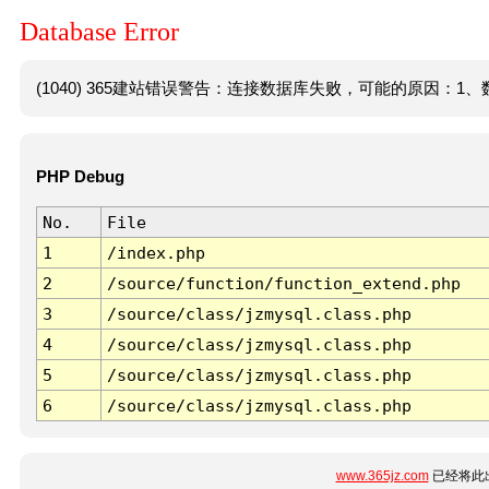
Database Error
(1040) 365建站错误警告：连接数据库失败，可能的原因：1、数
PHP Debug
No.
File
1
/index.php
2
/source/function/function_extend.php
3
/source/class/jzmysql.class.php
4
/source/class/jzmysql.class.php
5
/source/class/jzmysql.class.php
6
/source/class/jzmysql.class.php
www.365jz.com
已经将此