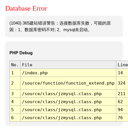
Database Error
(1040) 365建站错误警告：连接数据库失败，可能的原
因：1、数据库密码不对; 2、mysql未启动。
PHP Debug
No.
File
Line
1
/index.php
14
2
/source/function/function_extend.php
324
3
/source/class/jzmysql.class.php
211
4
/source/class/jzmysql.class.php
62
5
/source/class/jzmysql.class.php
94
6
/source/class/jzmysql.class.php
76