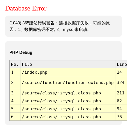
Database Error
(1040) 365建站错误警告：连接数据库失败，可能的原
因：1、数据库密码不对; 2、mysql未启动。
PHP Debug
No.
File
Line
1
/index.php
14
2
/source/function/function_extend.php
324
3
/source/class/jzmysql.class.php
211
4
/source/class/jzmysql.class.php
62
5
/source/class/jzmysql.class.php
94
6
/source/class/jzmysql.class.php
76