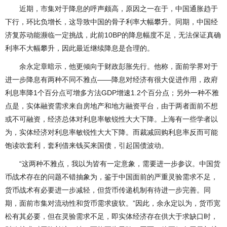
近期，市集对于降息的呼声颇高，原因之一在于，中国通胀趋于
下行，环比负增长，这导致中国的骨子利率大幅攀升。同期，中国经
济复苏动能濒临一定挑战，此前10BP的降息幅度不足，无法保证真确
利率不大幅攀升，因此最近继续降息是合理的。
余永定章暗示，他更倾向于财政彭胀先行。他称，面前学界对于
进一步降息有两种不同不雅点——降息对经济有很大促进作用，政府
利息率降1个百分点可增多方法GDP增速1.2个百分点；另外一种不雅
点是，实体融资需求来自房地产和地方融资平台，由于两者面前不想
或不可融资，经济总体对利息率敏锐性大大下降。上海有一些学者以
为，实体经济对利息率敏锐性大大下降。而裁减回购利息率反而可能
饱读吹套利，套利借来钱买来国债，引起国债波动。
“这两种不雅点，我以为皆有一定意象，需要进一步参议。中国货
币战术存在的问题不错抽象为，鉴于中国面前的严重灵验需求不足，
货币战术有必要进一步减轻，但货币传递机制有待进一步完善。同
期，面前市集对流动性和货币需求疲软。”因此，余永定以为，货币宽
松有其必要，但在灵验需求不足，即实体经济存在供大于求缺口时，