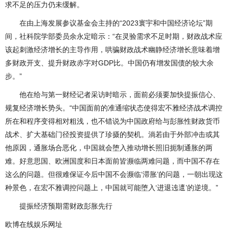
求不足的压力仍未缓解。
在由上海发展参议基金会主持的“2023寰宇和中国经济论坛”期
间，社科院学部委员余永定暗示：“在灵验需求不足时期，财政战术应
该起刺激经济增长的主导作用，哄骗财政战术幽静经济增长意味着增
多财政开支、提升财政赤字对GDP比。中国仍有增发国债的较大余
步。”
他在给与第一财经记者采访时暗示，面前必须要加快提振信心、
规复经济增长势头。“中国面前的准通缩状态使得宏不雅经济战术调控
所在和程序变得相对粗浅，也不错说为中国政府给与彭胀性财政货币
战术、扩大基础门径投资提供了珍摄的契机。淌若由于外部冲击或其
他原因，通胀场合恶化，中国就会堕入推动增长照旧扼制通胀的两
难。好意思国、欧洲国度和日本面前皆濒临两难问题，而中国不存在
这么的问题。但很难保证今后中国不会濒临‘滞胀’的问题，一朝出现这
种景色，在宏不雅调控问题上，中国就可能堕入‘进退迍邅’的逆境。”
提振经济预期需财政彭胀先行
欧博在线娱乐网址