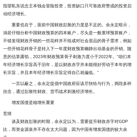
指望私东说念主本钱会冒险投资，投资缺口只可靠政府赞成的投资启
动经济增长。
重要也在于，面前中国财政彭胀的力度是不足的。余永定暗示，
淌若仔细分析中国财政预算的四本账户，尽头是一般寰球预算账户，
不错发现财政开销的一些花样并不组成对社会居品的骨子需求，例如
一些开销花样骨子是转入下一年度财政预算幽静出动基金的开销。随
意的估算露馅，2023年财政预算骨子刺激力度小于2022年。“咱们本
年经济增长宗旨高于旧年，是以财政赤字并未能很好劳动于本年的增
长宗旨，并且本年经济增长宗旨定得自己就偏低。”
一言以蔽之，余永定提倡中国政府应该尽快给与行为，捣毁多样
挂念，通过彭胀性财政、货币战术刺激经济增长。
增发国债是稳增长重要
竞猜
谈及财政彭胀的时期，余永定以为，需要提升财政赤字对GDP
比，而资金源泉并不存在太大问题，因为中国有增发国债的较大余