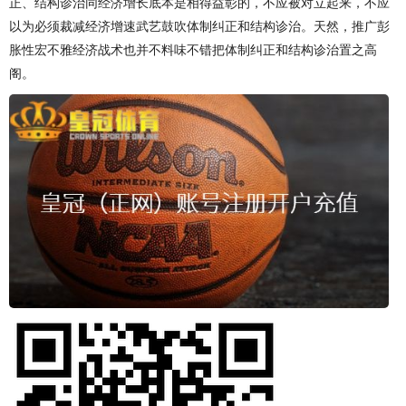
正、结构诊治同经济增长底本是相得益彰的，不应被对立起来，不应
以为必须裁减经济增速武艺鼓吹体制纠正和结构诊治。天然，推广彭
胀性宏不雅经济战术也并不料味不错把体制纠正和结构诊治置之高
阁。