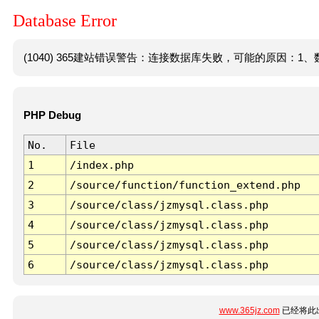
Database Error
(1040) 365建站错误警告：连接数据库失败，可能的原因：1、数
PHP Debug
No.
File
1
/index.php
2
/source/function/function_extend.php
3
/source/class/jzmysql.class.php
4
/source/class/jzmysql.class.php
5
/source/class/jzmysql.class.php
6
/source/class/jzmysql.class.php
www.365jz.com
已经将此