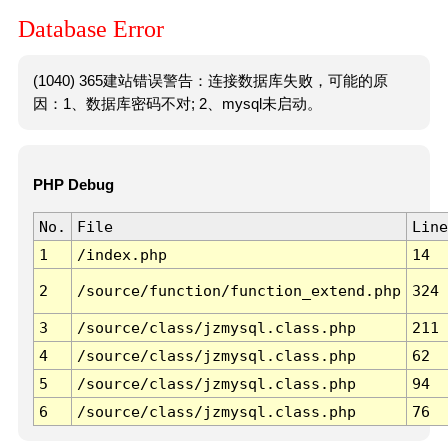
Database Error
(1040) 365建站错误警告：连接数据库失败，可能的原
因：1、数据库密码不对; 2、mysql未启动。
PHP Debug
No.
File
Line
1
/index.php
14
2
/source/function/function_extend.php
324
3
/source/class/jzmysql.class.php
211
4
/source/class/jzmysql.class.php
62
5
/source/class/jzmysql.class.php
94
6
/source/class/jzmysql.class.php
76