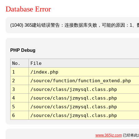
Database Error
(1040) 365建站错误警告：连接数据库失败，可能的原因：1、数
PHP Debug
No.
File
1
/index.php
2
/source/function/function_extend.php
3
/source/class/jzmysql.class.php
4
/source/class/jzmysql.class.php
5
/source/class/jzmysql.class.php
6
/source/class/jzmysql.class.php
www.365jz.com
已经将此