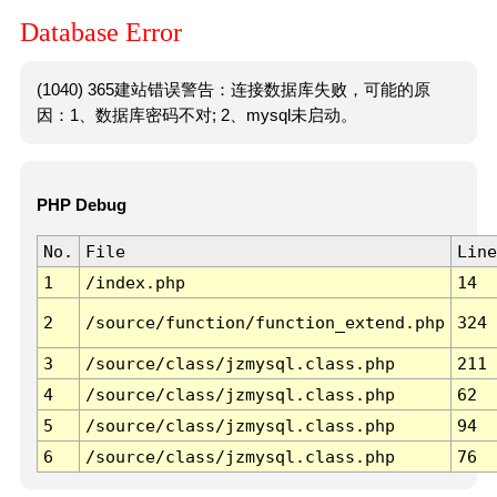
Database Error
(1040) 365建站错误警告：连接数据库失败，可能的原
因：1、数据库密码不对; 2、mysql未启动。
PHP Debug
No.
File
Line
1
/index.php
14
2
/source/function/function_extend.php
324
3
/source/class/jzmysql.class.php
211
4
/source/class/jzmysql.class.php
62
5
/source/class/jzmysql.class.php
94
6
/source/class/jzmysql.class.php
76