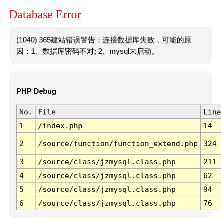
Database Error
(1040) 365建站错误警告：连接数据库失败，可能的原
因：1、数据库密码不对; 2、mysql未启动。
PHP Debug
No.
File
Line
1
/index.php
14
2
/source/function/function_extend.php
324
3
/source/class/jzmysql.class.php
211
4
/source/class/jzmysql.class.php
62
5
/source/class/jzmysql.class.php
94
6
/source/class/jzmysql.class.php
76