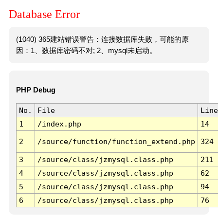
Database Error
(1040) 365建站错误警告：连接数据库失败，可能的原
因：1、数据库密码不对; 2、mysql未启动。
PHP Debug
No.
File
Line
1
/index.php
14
2
/source/function/function_extend.php
324
3
/source/class/jzmysql.class.php
211
4
/source/class/jzmysql.class.php
62
5
/source/class/jzmysql.class.php
94
6
/source/class/jzmysql.class.php
76