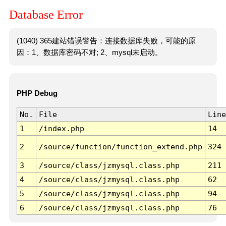
Database Error
(1040) 365建站错误警告：连接数据库失败，可能的原
因：1、数据库密码不对; 2、mysql未启动。
PHP Debug
No.
File
Line
1
/index.php
14
2
/source/function/function_extend.php
324
3
/source/class/jzmysql.class.php
211
4
/source/class/jzmysql.class.php
62
5
/source/class/jzmysql.class.php
94
6
/source/class/jzmysql.class.php
76