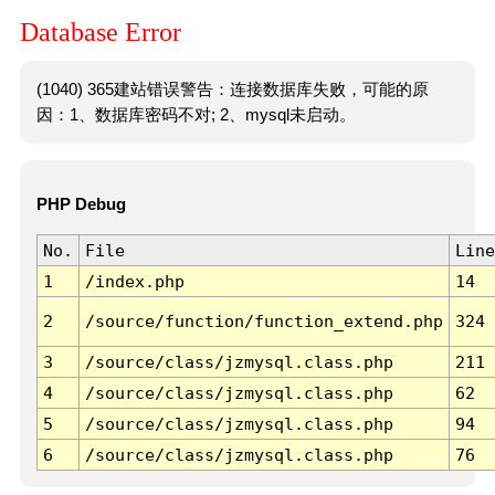
Database Error
(1040) 365建站错误警告：连接数据库失败，可能的原
因：1、数据库密码不对; 2、mysql未启动。
PHP Debug
No.
File
Line
1
/index.php
14
2
/source/function/function_extend.php
324
3
/source/class/jzmysql.class.php
211
4
/source/class/jzmysql.class.php
62
5
/source/class/jzmysql.class.php
94
6
/source/class/jzmysql.class.php
76