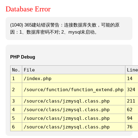
Database Error
(1040) 365建站错误警告：连接数据库失败，可能的原
因：1、数据库密码不对; 2、mysql未启动。
PHP Debug
No.
File
Line
1
/index.php
14
2
/source/function/function_extend.php
324
3
/source/class/jzmysql.class.php
211
4
/source/class/jzmysql.class.php
62
5
/source/class/jzmysql.class.php
94
6
/source/class/jzmysql.class.php
76