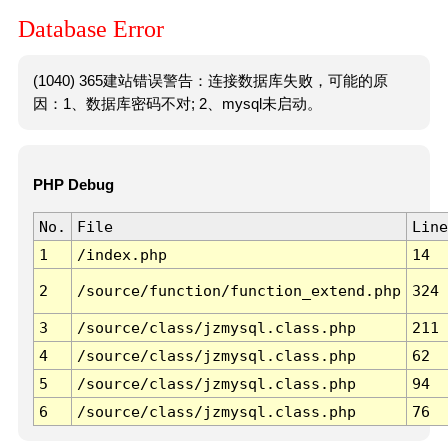
Database Error
(1040) 365建站错误警告：连接数据库失败，可能的原
因：1、数据库密码不对; 2、mysql未启动。
PHP Debug
No.
File
Line
1
/index.php
14
2
/source/function/function_extend.php
324
3
/source/class/jzmysql.class.php
211
4
/source/class/jzmysql.class.php
62
5
/source/class/jzmysql.class.php
94
6
/source/class/jzmysql.class.php
76