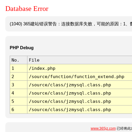
Database Error
(1040) 365建站错误警告：连接数据库失败，可能的原因：1、数
PHP Debug
No.
File
1
/index.php
2
/source/function/function_extend.php
3
/source/class/jzmysql.class.php
4
/source/class/jzmysql.class.php
5
/source/class/jzmysql.class.php
6
/source/class/jzmysql.class.php
www.365jz.com
已经将此