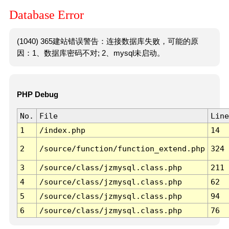
Database Error
(1040) 365建站错误警告：连接数据库失败，可能的原
因：1、数据库密码不对; 2、mysql未启动。
PHP Debug
No.
File
Line
1
/index.php
14
2
/source/function/function_extend.php
324
3
/source/class/jzmysql.class.php
211
4
/source/class/jzmysql.class.php
62
5
/source/class/jzmysql.class.php
94
6
/source/class/jzmysql.class.php
76