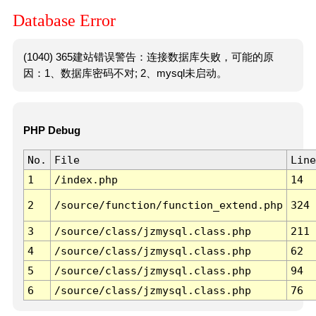
Database Error
(1040) 365建站错误警告：连接数据库失败，可能的原
因：1、数据库密码不对; 2、mysql未启动。
PHP Debug
No.
File
Line
1
/index.php
14
2
/source/function/function_extend.php
324
3
/source/class/jzmysql.class.php
211
4
/source/class/jzmysql.class.php
62
5
/source/class/jzmysql.class.php
94
6
/source/class/jzmysql.class.php
76